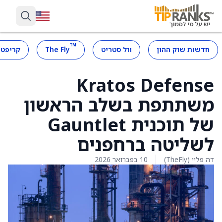
™
חדשות שוק ההון
וול סטריט
The Fly
קריפטו
Kratos Defense
משתתפת בשלב הראשון
של תוכנית Gauntlet
לשליטה ברחפנים
דה פליי (TheFly)
10 בפברואר 2026