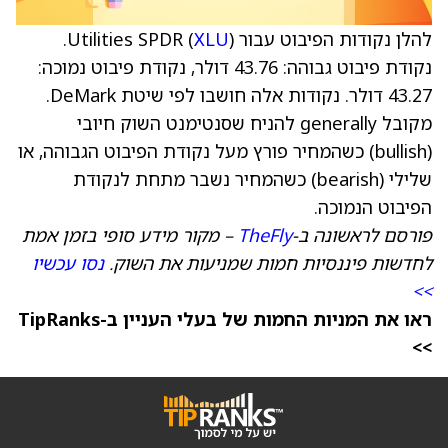
להלן נקודות הפיבוט עבור Utilities SPDR (
XLU
).
נקודת פיבוט גבוהה: 43.76 דולר, נקודת פיבוט נמוכה:
43.27 דולר. נקודות אלה חושבו לפי שיטת DeMark.
מקובל generally להניח שסנטימנט השוק חיובי
(bullish) כשהמחיר פורץ מעל נקודת הפיבוט הגבוהה, או
שלילי (bearish) כשהמחיר נשבר מתחת לנקודת
הפיבוט הנמוכה.
פורסם לראשונה ב-
TheFly
– מקור מידע סופי בזמן אמת
לחדשות פיננסיות חמות שמניעות את השוק.
נסו עכשיו
>>
ראו את המניות החמות של בעלי העניין ב-TipRanks
>>