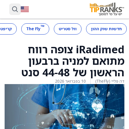
™
חדשות שוק ההון
וול סטריט
The Fly
קריפטו
iRadimed צופה רווח
מתואם למניה ברבעון
הראשון של 44-48 סנט
דה פליי (TheFly)
10 בפברואר 2026