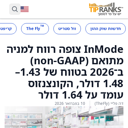
™
חדשות שוק ההון
וול סטריט
The Fly
קריפטו
InMode צופה רווח למניה
מתואם (non-GAAP)
ב־2026 בטווח של 1.43–
1.48 דולר, הקונצנזוס
עומד על 1.64 דולר
דה פליי (TheFly)
10 בפברואר 2026