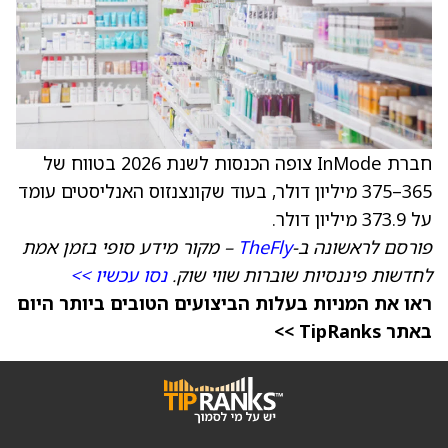
חברת InMode צופה הכנסות לשנת 2026 בטווח של
365–375 מיליון דולר, בעוד שקונצנזוס האנליסטים עומד
על 373.9 מיליון דולר.
פורסם לראשונה ב-
TheFly
– מקור מידע סופי בזמן אמת
לחדשות פיננסיות שוברות שווי שוק.
נסו עכשיו >>
ראו את המניות בעלות הביצועים הטובים ביותר היום
באתר TipRanks >>