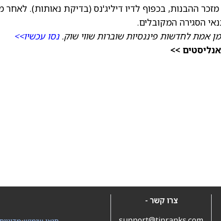
 להתרחש בתוך 30 יום ממועד מזכר ההבנות, בכפוף לדיו דיליג'נס (בדיקת נאותות). לאחר מ
אי הסגירה המקובלים.
מן אמת לחדשות פיננסיות שוברות שווי שוק.
נסו עכשיו>>
אנליסטים >>
צרו קשר -
support@tipranks.com
תנאי שימוש
•
מדיניות