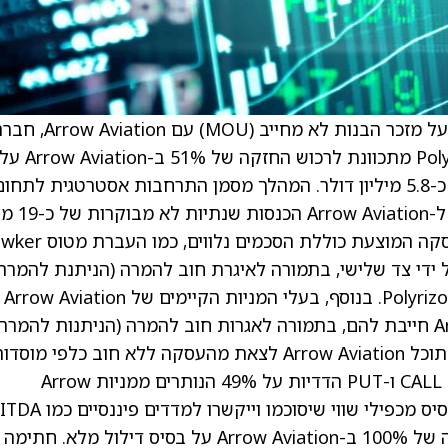
) הודיעה לאחרונה על חתימה על מזכר הבנות לא מחייב (MOU) עם iation
תעופה פרטית גלובלית. לפי תנאי המזכר, Polyrizon מתכוונת לרכוש החזקה של 51% ב-Arrow Aviation
בסיס דילול מלא, באמצעות השקעה במזומן של כ-5.8 מיליון דולר. המהלך מסמן התרחבות אסטרטגית לתחו
התעופה הפרטית, שנחשב לשוק צמיחה מהירה
דולר ו-EBITDA מתואם של כ-3 מיליון דולר. העסקה המוצעת כוללת הסכמ
בשווי 3.5 מיליון דולר ל-Arrow Aviation על ידי צד שלישי, בתמורה לאיגרת חוב להמרה (הניתנת להמרה
למניות רגילות של Polyrizon) שתונפק על ידי Polyrizon. בנוסף, בעלי המניות הקיימים של Arrow Aviation
יוותרו על חובות בעלי המניות ש-Arrow Aviation חייבת להם, בתמורה לאגרות חוב להמרה (הניתנות להמרה
למניות רגילות של Polyrizon) מ-Polyrizon. כך תוכל Arrow Aviation לצאת מהעסקה ללא חוב כלפי מוס
לאחר השלמתה. מזכר ההבנות כולל גם אופציות CALL ו-PUT הדדיות על 49% הנותרים ממניות Arrow
Aviation, שניתנות למימוש לאחר שנתיים, על בסיס מכפילי שווי שיסוכמו 
או הכנסות. ייתכן שבכך תגיע Polyrizon להחזקה של 100% ב-Arrow Aviation על בסיס דילול מלא. 