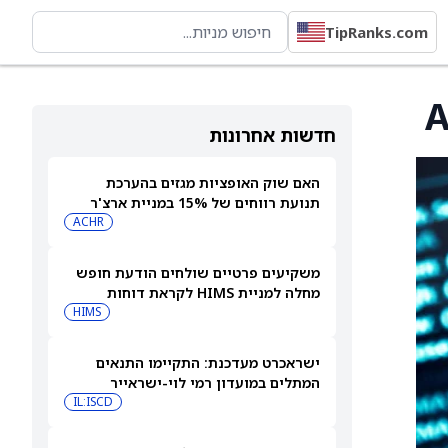
TipRanks.com
חדשות אחרונות
האם שוק האופציות מגזים בהערכת
תנועת רווחים של 15% במניית ארצ'ר
אבייישן (ארצ'ר אביאיישן)?
ACHR
משקיעים פרטיים שולחים הודעת חופש
מחלה למניית HIMS לקראת דוחות
הרבעון השני
HIMS
ישראכרט מעדכנת: התקיימו התנאים
המתלים במועדון רמי לוי-ישראייר
IL:ISCD