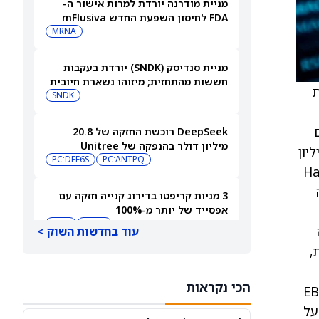
מניית מודרנה יורדת למרות אישור ה-
FDA לחיסון השפעת החדש mFlusiva
MRNA
מניית סנדיסק (SNDK) יורדת בעקבות
חששות מהתחזית; מיזוהו נשארת חיובית
Arrow Av, חברת
אך מורידה את מחיר היעד
SNDK
 על
ם
DeepSeek רוכשת החזקה של 20.8
מיליון דולר בהנפקה של Unitree
. ל-Arrow Aviation הכנסות שנתיות לא מבוקרות של כ-19 מיליון
PC:ANTPQ
PC:DEE6S
וחותמת על שותפות AI בתחום הרובוטים
ים נלווים, כמו העברת מטוס Hawker
ההומנואידיים
3 מניות קריפטו בדירוג קנייה חזקה עם
אפסייד של יותר מ-100%
HIVE
BTDR
עוד בחדשות השוק >
דות,
האם מניית רוקו תזנק או תיסוג אחרי
הדוחות?
הכי נקראות
ROKU
וייקשרו למדדים פיננסיים כמו EBITDA
חתימה על