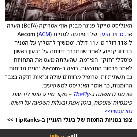
האנליסט מייקל פניגר מבנק אוף אמריקה (BofA) העלה
את
מחיר היעד
של הפירמה למניית Aecom (
)
ACM
ל-118 דולר מ-117 דולר, וממשיך להמליץ על המניה
בדירוג קנייה, לאחר שהחברה דיווחה על רבעון ראשון
פיסקלי "חזק". הפירמה, שהעלתה מעט את התחזיות
לאחר פרסום התוצאות, רואה ב-Aecom נהנית מרוחות
גב תשתיתיות, פרופיל מרווחים עולה ונראות חזקה בצבר
ההזמנות, כך אומר האנליסט למשקיעים.
פורסם לראשונה ב-
TheFly
– מקור מידע סופי לידיעות
פיננסיות שוטפות, בזמן אמת ובעלות השפעה על השוק.
נסו עכשיו>>
צפו במניות החמות של בעלי העניין ב-TipRanks >>