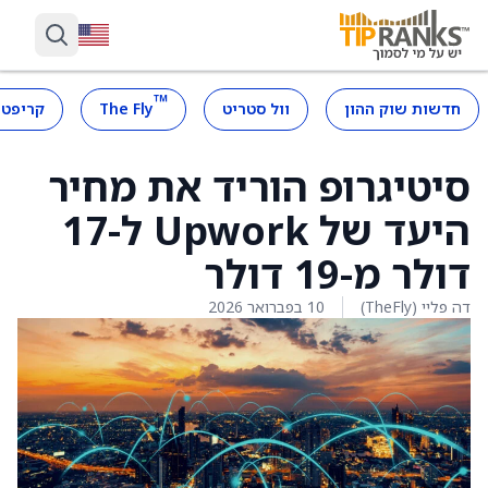
™
חדשות שוק ההון
וול סטריט
The Fly
קריפטו
סיטיגרופ הוריד את מחיר
היעד של Upwork ל-17
דולר מ-19 דולר
דה פליי (TheFly)
10 בפברואר 2026