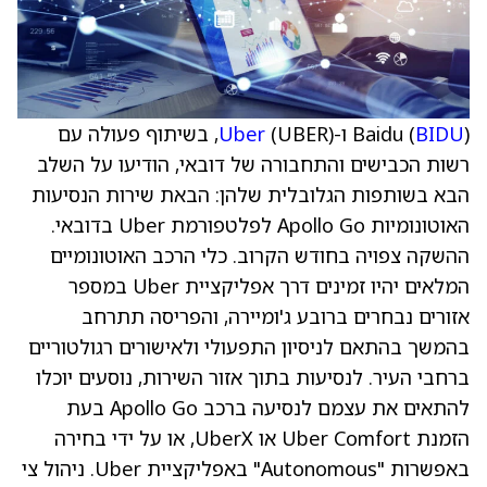
) ו-
BIDU
Baidu (
Uber
(UBER), בשיתוף פעולה עם
רשות הכבישים והתחבורה של דובאי, הודיעו על השלב
הבא בשותפות הגלובלית שלהן: הבאת שירות הנסיעות
האוטונומיות Apollo Go לפלטפורמת Uber בדובאי.
ההשקה צפויה בחודש הקרוב. כלי הרכב האוטונומיים
המלאים יהיו זמינים דרך אפליקציית Uber במספר
אזורים נבחרים ברובע ג'ומיירה, והפריסה תתרחב
בהמשך בהתאם לניסיון התפעולי ולאישורים רגולטוריים
ברחבי העיר. לנסיעות בתוך אזור השירות, נוסעים יוכלו
להתאים את עצמם לנסיעה ברכב Apollo Go בעת
הזמנת Uber Comfort או UberX, או על ידי בחירה
באפשרות "Autonomous" באפליקציית Uber. ניהול צי