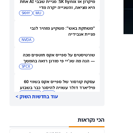
מיקרון או SK hynix: מניית שבבי AI אחת
היא מציאה, והשנייה יקרה מדי
SKHY
MU
"משחקת באש": משקיע מזהיר לגבי
מניית אנבידיה
NVDA
שורטיסטים על ספייס אקס חוטפים מכה
— הנה מה שג'יי פי מורגן רואה בהמשך
SPCX
עסקת קורסור של ספייס אקס בשווי 60
מיליארד דולר עשויה להיסגר כבר בשבוע
הבא… אבל המותג Cursor עלול להיעלם
SPCX
PC:CURSO
עוד בחדשות השוק >
מניית מעקב? ג'פריס גרופ שוקלת את
הספקולציות על מיזוג בין SpaceX
הכי נקראות
לטסלה
JEF
SPCX