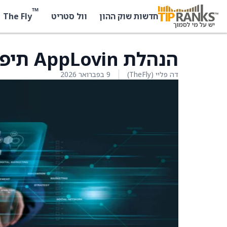
™
The Fly
חדשות שוק ההון
וול סטריט
הנהלת AppLovin תיפגש עם Benchmark
דה פליי (TheFly)
9 בפברואר 2026