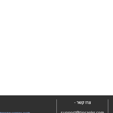
צרו קשר -
support@tipranks.com
תנאי שימוש
•
מדיניות