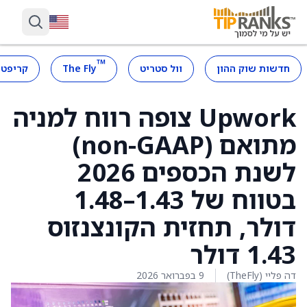
™
חדשות שוק ההון
וול סטריט
The Fly
קריפטו
Upwork צופה רווח למניה
מתואם (non-GAAP)
לשנת הכספים 2026
בטווח של 1.43–1.48
דולר, תחזית הקונצנזוס
1.43 דולר
דה פליי (TheFly)
9 בפברואר 2026