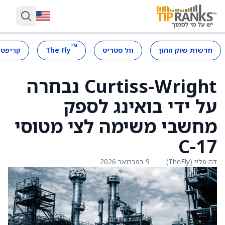
™
חדשות שוק ההון
וול סטריט
The Fly
קריפטו
Curtiss-Wright נבחרה
על ידי בואינג לספק
מחשבי משימה לצי מטוסי
C-17
דה פליי (TheFly)
9 בפברואר 2026