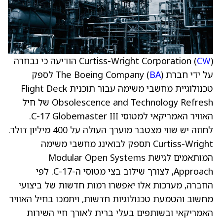
CW
Curtiss-Wright Corporation (
) הודיעה כי נבחרה
על ידי חברת The Boeing Company (
BA
) לספק
טכנולוגיית מחשבי משימה עבור תוכנית Flight Deck
Obsolescence and Technology Refresh של חיל
האוויר האמריקאי למטוסי C-17 Globemaster III.
לחוזה יש שווי מצטבר מוערך העולה על 400 מיליון דולר.
Curtiss-Wright תספק לבואינג מחשבי משימה
המותאמים לגישת Modular Open Systems
Approach, לצורך שילוב בצי מטוסי ה-C-17. לפי
החברה, מערכות אלו יאפשרו רמות חדשות של ביצועי
מחשוב והטמעת טכנולוגיות חדשות, ויתמכו בחיל האוויר
האמריקאי ובשותפים בעלי ברית לאורך חיי השירות