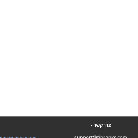
צרו קשר -
support@tipranks.com
תנאי שימוש
•
מדיניות