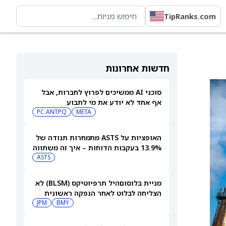
TipRanks.com
חדשות אחרונות
סוכני AI ממשיכים לפרוץ לחברות, אבל
אף אחד לא יודע את מי לתבוע
PC:ANTPQ
META
האופציות על ASTS מתמחרות תנודה של
13.9% בעקבות הדוחות – איך זה משתווה
להיסטוריה?
ASTS
מניית בלוסוםהיל תרפיוטיקס (BLSM) לא
הצליחה לבלוט לאחר הנפקה ראשונית
בארה"ב בהיקף של 150 מיליון דולר
BMY
JPM