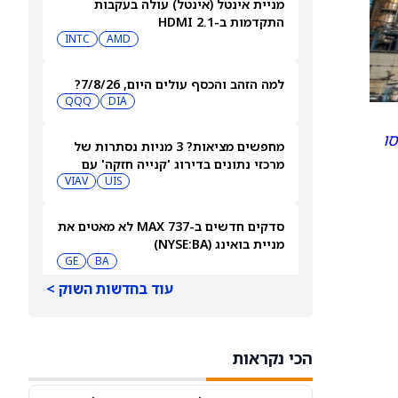
מניית אינטל (אינטל) עולה בעקבות
התקדמות ב-HDMI 2.1
INTC
AMD
למה הזהב והכסף עולים היום, 7/8/26?
QQQ
DIA
סו
מחפשים מציאות? 3 מניות נסתרות של
מרכזי נתונים בדירוג 'קנייה חזקה' עם
אפסייד של יותר מ-40%, 7/8/26
UIS
VIAV
סדקים חדשים ב-737 MAX לא מאטים את
מניית בואינג (NYSE:BA)
GE
BA
עוד בחדשות השוק >
מניית ג'רזי מייק'ס סאבס (JMKE) ממשיכה
להתקשות שבוע אחרי ההנפקה
YUM
CMG
הכי נקראות
כדאי להמתין עם קניית Cloudflare אחרי