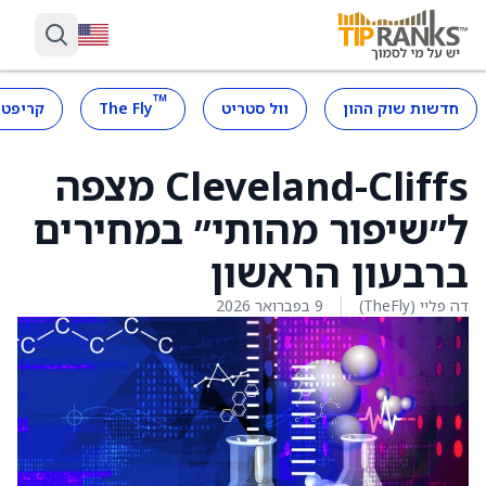
™
חדשות שוק ההון
וול סטריט
The Fly
קריפטו
Cleveland-Cliffs מצפה
ל״שיפור מהותי״ במחירים
ברבעון הראשון
דה פליי (TheFly)
9 בפברואר 2026