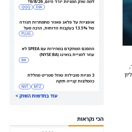
למה שוק המניות יורד היום, 6/8/26?
QQQ
DIA
אופציות על פלאג פאוור מתמחרות תנודה
של 13.5% בעקבות הדוחות, הרבה מעל
ההיסטוריה האחרונה
PLUG
ההסכם המתקדם במהירות עם SPEEA לא
עוזר למניית בואינג (NYSE:BA)
BA
ד,
 למבני מימון לטווח ארוך בהיקף כולל של כ-4.87 מיליון
3 מניות מובילות שוול סטריט מהללת
כהמלצות קנייה חזקה
NVT
MTZ
עוד בחדשות השוק >
למה מניית הפני סטוק סקייקורפ סולר
גרופ (PN) עולה היום?
PN
הכי נקראות
סיכויי פולימרקט: האם [UAA], ‏[WEN] ו-