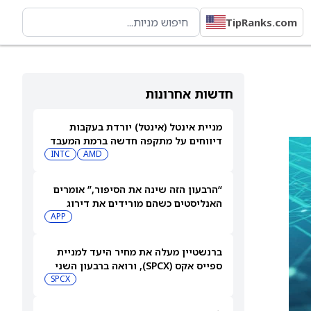
TipRanks.com
חדשות אחרונות
מניית אינטל (אינטל) יורדת בעקבות
דיווחים על מתקפה חדשה ברמת המעבד
INTC
AMD
“הרבעון הזה שינה את הסיפור,” אומרים
האנליסטים כשהם מורידים את דירוג
מניית AppLovin (APP) ומקצצים את
APP
מחיר היעד ביותר מ-35%
ברנשטיין מעלה את מחיר היעד למניית
ספייס אקס (SPCX), ורואה ברבעון השני
"חיובי נטו"
SPCX