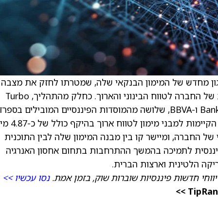
גון מחדש של המימון הבנקאי שלה, שמטרתו לחזק את מצבה
הפיננסי ולהתאים את הנזילות לתוכנית העסקית של החברה לטווח הבינוני והארוך. כחלק מהתהליך, Turbo
Energy הגיעה להסכמות עם Bankinter, CaixaBank ו-BBVA, שלושה מהמוסדות הפיננסיים המובילים בספר
המאפשרות המרה של מסגרות האשראי הבנקאי הקיימות
 של החברה, ומיישר קו בין מבנה המימון שלה לבין התוכנית
יננסית לתמיכה בהמשך ההתרחבות בתחום אחסון האנרגיה
קה הלטינית וארצות הברית.
ווחי חדשות פיננסיות שוברות שוק, בזמן אמת.
נסו עכשיו >>