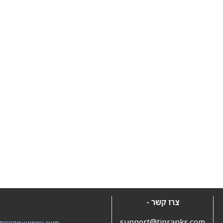
צרו קשר -
support@tipranks.com
תנאי שימוש
•
מדיניות