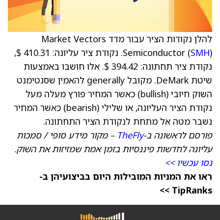
להלן נקודות הציר עבור מדד Market Vectors
SMH
Semiconductor (
). נקודת ציר עליונה: 410.31 $,
נקודת ציר תחתונה: 394.42 $. אלו חושבו באמצעות
שיטת DeMark. מקובל generally להאמין שסנטימנט
השוק חיובי (bullish) כאשר המחיר פורץ מעלה מעל
נקודת הציר העליונה, או שלילי (bearish) כאשר המחיר
נשבר מטה אל מתחת לנקודת הציר התחתונה.
פורסם לראשונה ב-
TheFly
– מקור מידע סופי / סמכות
עליונה לחדשות פיננסיות בזמן אמת שמזיזות את השוק.
נסו עכשיו >>
ראו את המניות המובילות היום בביצועיהן ב-
TipRanks >>