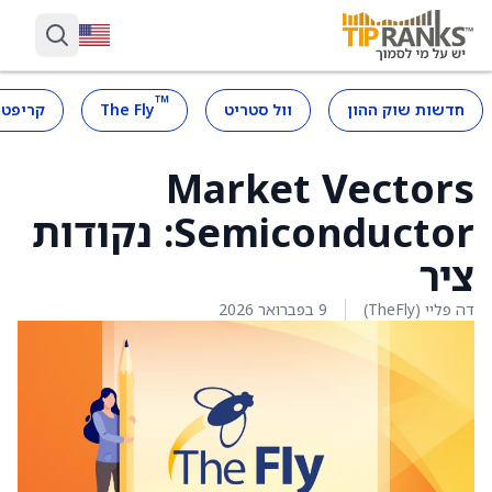
™
חדשות שוק ההון
וול סטריט
The Fly
קריפטו
Market Vectors
Semiconductor: נקודות
ציר
דה פליי (TheFly)
9 בפברואר 2026