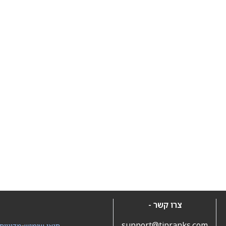
צרו קשר -
support@tipranks.com
תנאי שימוש
•
מדיניות