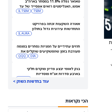
טאואר נפלה 11.8% במסחר בארה”ב
אמש, האנליסטים רואים אפסייד של עד
IL:TSEM
TSEM
63%
אאורה השקעות זכתה בפרויקט
התחדשות עירונית גדול בחולון
IL:AURA
קת
חוזים עתידיים על המניות נסחרים במגמה
מעורבת בזמן שהמשקיעים שוקלים את
DIA
שיא הסגירה של הדאו ואת השיחות בין
QQQ
ארה"ב לאיראן
בנק לאומי יבצע פדיון מוקדם חלקי
בארבע סדרות אג”ח מוסדיות
IL:LUMI
עוד בחדשות השוק >
מיקרוסופט או IBM: מורגן סטנלי בוחר
את מניית ההייפרסקיילר הטובה יותר
הכי נקראות
לקנייה עכשיו
IBM
MSFT