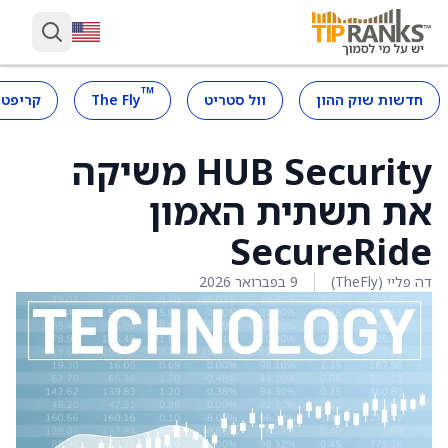
™
חדשות שוק ההון
וול סטריט
The Fly
קריפטו
HUB Security משיקה
את תשתית האמון
SecureRide
דה פליי (TheFly)
9 בפברואר 2026