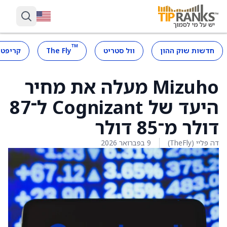
™
חדשות שוק ההון
וול סטריט
The Fly
קריפטו
Mizuho מעלה את מחיר
היעד של Cognizant ל־87
דולר מ־85 דולר
דה פליי (TheFly)
9 בפברואר 2026