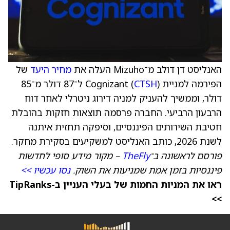
האנליסט דן דולב מ־Mizuho העלה את
מחיר היעד
של
הפירמה למניית Cognizant (
CTSH
) ל־87 דולר מ־85
דולר, וממשיך להעניק למניה דירוג ניטרלי לאחר דוח
הרבעון הרביעי. החברה פרסמה תוצאות חזקות בהובלת
חטיבת השירותים הפיננסיים, וסיפקה תחזית איתנה
לשנת 2026, כותב האנליסט למשקיעים בסקירת מחקר.
פורסם לראשונה ב־
TheFly
– מקור מידע סופי לחדשות
פיננסיות בזמן אמת שמניעות את השוק.
נסו עכשיו >>
ראו את המניות החמות של בעלי העניין ב-TipRanks
>>