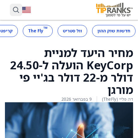
™
חדשות שוק ההון
וול סטריט
The Fly
קריפטו
מחיר היעד למניית
KeyCorp הועלה ל-24.50
דולר מ-22 דולר בג'יי פי
מורגן
דה פליי (TheFly)
9 בפברואר 2026