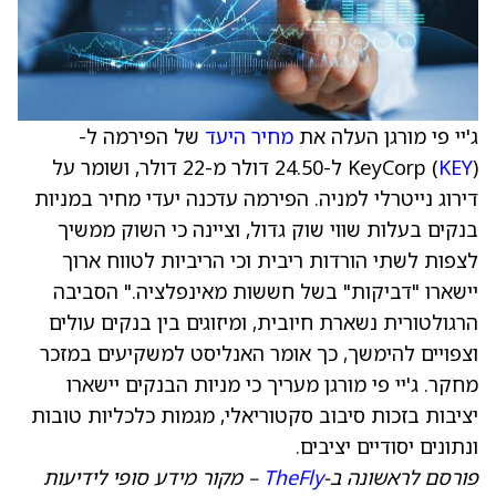
ג'יי פי מורגן העלה את
מחיר היעד
של הפירמה ל-
KEY
KeyCorp (
) ל-24.50 דולר מ-22 דולר, ושומר על
דירוג נייטרלי למניה. הפירמה עדכנה יעדי מחיר במניות
בנקים בעלות שווי שוק גדול, וציינה כי השוק ממשיך
לצפות לשתי הורדות ריבית וכי הריביות לטווח ארוך
יישארו "דביקות" בשל חששות מאינפלציה." הסביבה
הרגולטורית נשארת חיובית, ומיזוגים בין בנקים עולים
וצפויים להימשך, כך אומר האנליסט למשקיעים במזכר
מחקר. ג'יי פי מורגן מעריך כי מניות הבנקים יישארו
יציבות בזכות סיבוב סקטוריאלי, מגמות כלכליות טובות
ונתונים יסודיים יציבים.
פורסם לראשונה ב-
TheFly
– מקור מידע סופי לידיעות