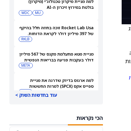
למה מניית מיקרון טכנולוג'י (מיקרון)
בולטת במירוץ זיכרון ה-AI
WDC
MU
ג
Rocket Lab Usa זוכה בחוזה חלל בהיקף
של 397 מיליון דולר לקראת הדוחות.
האם מכירות גדולות יספיקו כדי להגיע
RKLB
לרווחיות?
מניית מטא מתעלמת מקנס של 567 מיליון
דולר בעקבות פגיעה בבריאות הנפשית
ות
של בני נוער
META
ו
למה ארגוס בדיוק שדרגה את מניית
ספייס אקס (SPCX) למרות החששות
מהוצאות על AI
SPCX
עוד בחדשות השוק >
ברנסטין אומרת לקנות את מניית קוסטקו
(COST) כשהקמעונאית מתכננת 300
הכי נקראות
מחסנים חדשים
COST