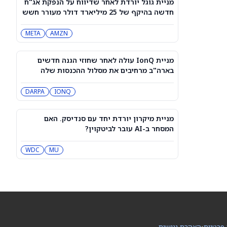
מניית גוגל יורדת לאחר שדיווח על הנפקת אג"ח
מייקל ברי מהמר נגד אורקל ו-Nebius.
חדשה בהיקף של 25 מיליארד דולר מעורר חשש
הנה למה הוא שלילי
מגל הלוואות
NBIS
MU
META
AMZN
מניית סוויטגרין (SG) צונחת כשמשקיעים
נוטשים את הירוקים שלהם בעקבות
מניית IonQ עולה לאחר שחוזי הגנה חדשים
התפרצות מחלה שמקורה במזון
SG
בארה"ב מרחיבים את מסלול ההכנסות שלה
DARPA
IONQ
נעילה ירוקה בת”א: טאואר זינקה 9%,
מניות הבנקים טיפסו
IL:TASE
מניית מיקרון יורדת יחד עם סנדיסק. האם
המסחר ב-AI עובר לביטקוין?
תנודתיות באופציות ותנועות הרווחים
המשתמעות היום, 07 באוגוסט 2026
MU
WDC
CGC
UA
Rocket Lab Usa עומדת לפרסם את
דוחות הרבעון השני. סוחרי האופציות
נערכים לתנועה של 15% במניית RKLB
RKLB
 פרטיות
•
הצהרת נגישות