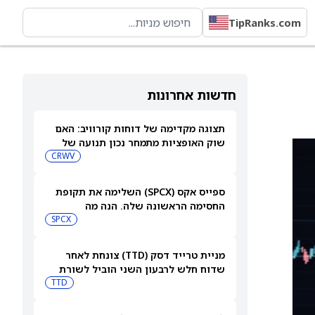
TipRanks.com
חדשות אחרונות
תצוגה מקדימה של דוחות קורוויב: האם
שוק האופציות מתמחר נכון תנועה של
15.5% אחרי הדוחות?
CRWV
ספייס אקס (SPCX) השלימה את תקופת
החסימה הראשונה שלה. הנה מה
שמשקיעים צריכים לעקוב אחריו כעת
SPCX
מניית טרייד דסק (TTD) צונחת לאחר
שדוח חלש לרבעון השני הוביל לשורת
הורדות דירוג
TTD