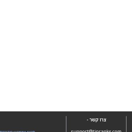
צרו קשר -
support@tipranks.com
תנאי שימוש
•
מדיניות