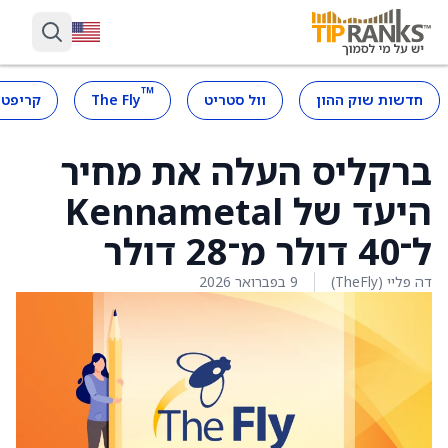
™
חדשות שוק ההון
וול סטריט
The Fly
קריפטו
ברקליס העלה את מחיר
היעד של Kennametal
ל־40 דולר מ־28 דולר
דה פליי (TheFly)
9 בפברואר 2026