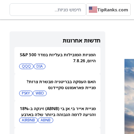
TipRanks.com
חדשות אחרונות
המניות המובילות בעליות במדד S&P 500
היום, 7.8.26
QQQ
DIA
האם העסקה בבריטניה מבשרת צרות?
מניית פאראמונט סקיידנס
(NASDAQ:PSKY) עלתה בכל זאת
WBD
PSKY
מניית אייר בי.אן.בי (ABNB) זינקה ב-18%
והגיעה לרמה הגבוהה ביותר שלה בארבע
שנים
ABNB
AIRBNB