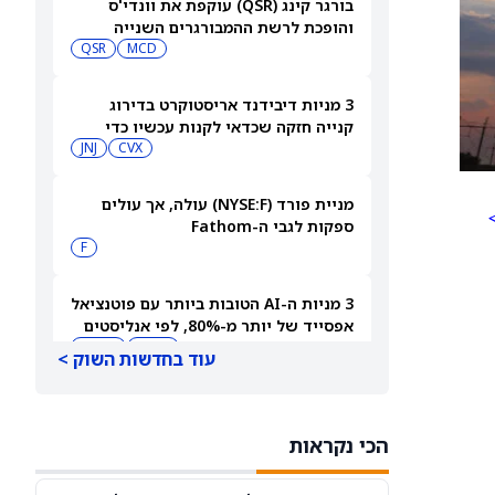
בורגר קינג (QSR) עוקפת את וונדי'ס
והופכת לרשת ההמבורגרים השנייה
בגודלה בארה"ב
MCD
QSR
3 מניות דיבידנד אריסטוקרט בדירוג
קנייה חזקה שכדאי לקנות עכשיו כדי
לקבל תשלום בספטמבר — 8/7/26
CVX
JNJ
מניית פורד (NYSE:F) עולה, אך עולים
ספקות לגבי ה-Fathom
F
3 מניות ה-AI הטובות ביותר עם פוטנציאל
אפסייד של יותר מ-80%, לפי אנליסטים
INOD
AIOT
עוד בחדשות השוק >
סוכני AI ממשיכים לפרוץ לחברות, אבל
אף אחד לא יודע את מי לתבוע
הכי נקראות
PC:ANTPQ
META