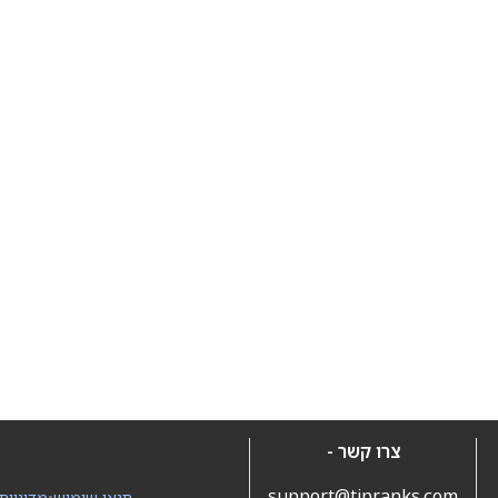
צרו קשר -
support@tipranks.com
תנאי שימוש
•
מדיניות