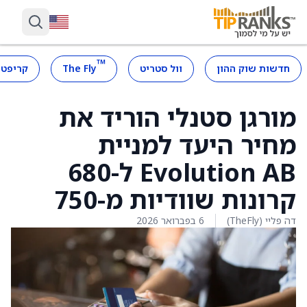
™
חדשות שוק ההון
וול סטריט
The Fly
קריפטו
מורגן סטנלי הוריד את
מחיר היעד למניית
Evolution AB ל-680
קרונות שוודיות מ-750
דה פליי (TheFly)
6 בפברואר 2026