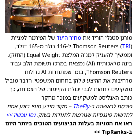
מורגן סטנלי הוריד את
מחיר היעד
של הפירמה למניית
TRI
Thomson Reuters (
) ל-116 דולר מ-165 דולר,
וממשיך להעניק למניה המלצת Equal Weight (החזק).
בינה מלאכותית (AI) נמצאת במרכז תשומת הלב עבור
Thomson Reuters, בזמן שמתחרות AI גדולות
מרחיבות את ההיצע שלהן בתחום המשפטי. הדבר מוביל
משקיעים לתהות לגבי יכולת הקיימות של הצמיחה, כך
כותב האנליסט למשקיעים במזכר מחקר.
פורסם לראשונה ב-
TheFly
– מקור מידע סופי בזמן אמת
לחדשות פיננסיות שגורמות לתנודות בשוק.
נסו עכשיו >>
ראו את המניות בעלות הביצועים הטובים ביותר היום
ב-TipRanks >>