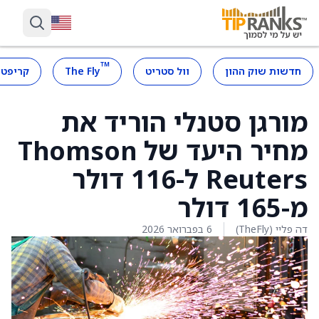
™
חדשות שוק ההון
וול סטריט
The Fly
קריפטו
מורגן סטנלי הוריד את
מחיר היעד של Thomson
Reuters ל-116 דולר
מ-165 דולר
דה פליי (TheFly)
6 בפברואר 2026