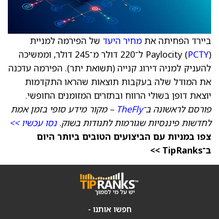
ביירד הפחיתה את
מחיר היעד
של הפירמה למניית
PCTY
Paylocity (
) ל־220 דולר מ־245 דולר, וממשיכה
להעניק למניה דירוג קנייה (תשואת יתר). הפירמה עדכנה
את המודל שלה בעקבות תוצאות שהראו התקדמות
יוצאת דופן בשולי הרווח ובתזרים המזומנים החופשי.
פורסם לראשונה ב־
TheFly
– מקור מידע סופי בזמן אמת
לחדשות פיננסיות שגורמות לתנודות בשוק.
נסו עכשיו >>
צפו במניות עם הביצועים הטובים ביותר היום
ב־TipRanks >>
חפשו אותנו -