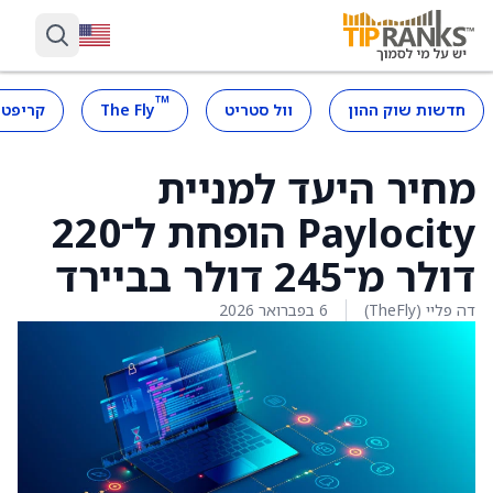
™
חדשות שוק ההון
וול סטריט
The Fly
קריפטו
מחיר היעד למניית
Paylocity הופחת ל־220
דולר מ־245 דולר בביירד
דה פליי (TheFly)
6 בפברואר 2026