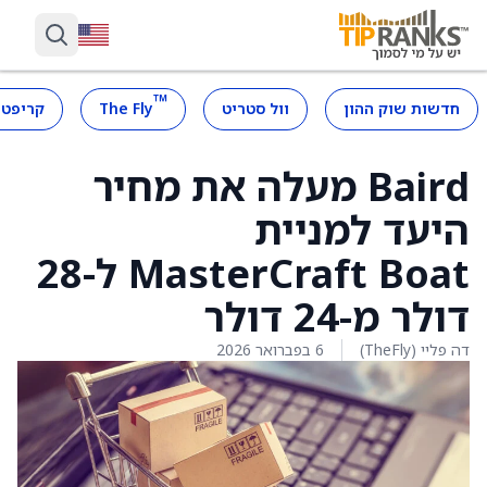
™
חדשות שוק ההון
וול סטריט
The Fly
קריפטו
Baird מעלה את מחיר
היעד למניית
MasterCraft Boat ל-28
דולר מ-24 דולר
דה פליי (TheFly)
6 בפברואר 2026