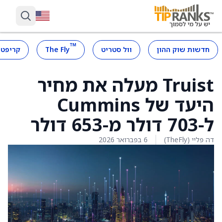
™
חדשות שוק ההון
וול סטריט
The Fly
קריפטו
Truist מעלה את מחיר
היעד של Cummins
ל-703 דולר מ-653 דולר
דה פליי (TheFly)
6 בפברואר 2026