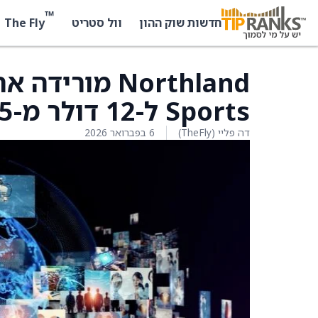
™
The Fly
חדשות שוק ההון
וול סטריט
Sports ל-12 דולר מ-15 דולר
דה פליי (TheFly)
6 בפברואר 2026