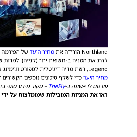
Northland הורידה את
מחיר היעד
של הפירמה למניית orts
לדרג את המניה ב-תשואת יתר (קנייה). למרות 
Legend, רשת מדיה דיגיטלית לספורט וגיימינג שבבעלותה ומופעלים על ידה נכסים דיגיטליים, היא מורידה את
מחיר היעד
כדי לשקף סיכונים נוספים הקשורים ל
פורסם לראשונה ב-
TheFly
– מקור מידע סופי בז
ראו את המניות המובילות שמומלצות על ידי 