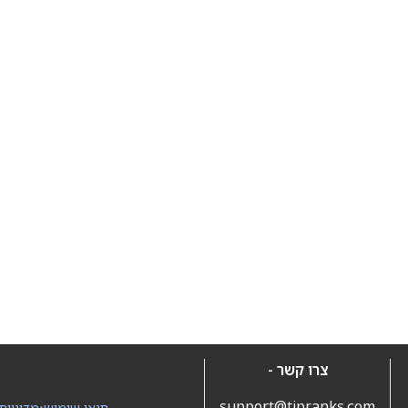
צרו קשר -
support@tipranks.com
תנאי שימוש
•
מדיניות