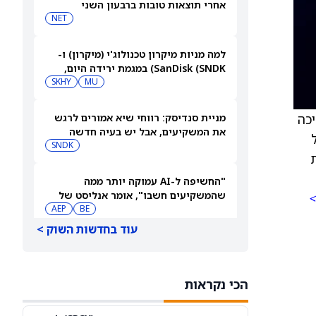
אחרי תוצאות טובות ברבעון השני
והעלאת התחזית. מורגן סטנלי אומרת
NET
קנייה
למה מניות מיקרון טכנולוג'י (מיקרון) ו-
SanDisk (SNDK) במגמת ירידה היום,
SKHY
MU
7.8.26?
ממשיכה
מניית סנדיסק: רווחי שיא אמורים לרגש
את המשקיעים, אבל יש בעיה חדשה
SNDK
"החשיפה ל-AI עמוקה יותר ממה
שהמשקיעים חשבו", אומר אנליסט של
>
BE
אוורקור על בלום אנרג'י (BE); המניה
AEP
עדיין יורדת
עוד בחדשות השוק >
3 תעודות סל זולות של ואנגרד עם
פוטנציאל עלייה של יותר מ-15%
VTI
VOO
הכי נקראות
שוק המניות בשבוע הקרוב: עונת הדוחות