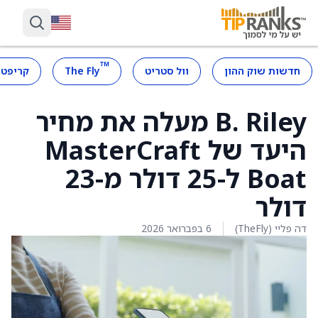
™
חדשות שוק ההון
וול סטריט
The Fly
קריפטו
B. Riley מעלה את מחיר
היעד של MasterCraft
Boat ל-25 דולר מ-23
דולר
דה פליי (TheFly)
6 בפברואר 2026