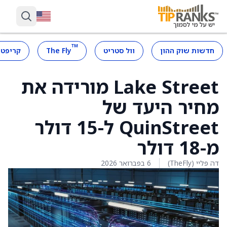
™
חדשות שוק ההון
וול סטריט
The Fly
קריפטו
Lake Street מורידה את
מחיר היעד של
QuinStreet ל-15 דולר
מ-18 דולר
דה פליי (TheFly)
6 בפברואר 2026