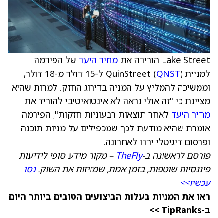
Lake Street הורידה את
מחיר היעד
של הפירמה
למניית QuinStreet (
QNST
) ל-15 דולר מ-18 דולר,
וממשיכה להמליץ על המניה בדירוג החזק. למרות שהיא
מציינת כי "זה אולי נראה לא אינטואיטיבי להוריד את
מחיר היעד
לאחר תוצאות רבעוניות חזקות", הפירמה
אומרת שהיא מודעת לכך שמכפילים על מניות תוכנה
ופרסום דיגיטלי ירדו לאחרונה.
פורסם לראשונה ב-
TheFly
– מקור מידע סופי לידיעות
פיננסיות שוטפות, בזמן אמת, שמזיזות את השוק.
נסו
עכשיו>>
ראו את המניות בעלות הביצועים הטובים ביותר היום
ב-TipRanks >>