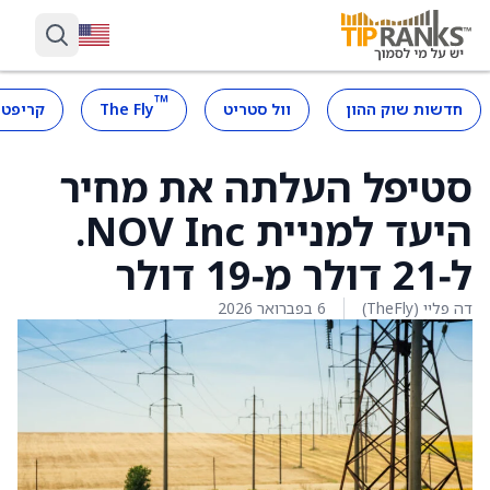
™
חדשות שוק ההון
וול סטריט
The Fly
קריפטו
סטיפל העלתה את מחיר
היעד למניית NOV Inc.
ל‑21 דולר מ‑19 דולר
דה פליי (TheFly)
6 בפברואר 2026