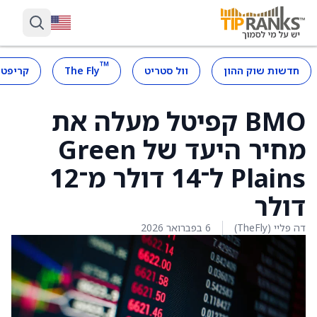
™
חדשות שוק ההון
וול סטריט
The Fly
קריפטו
BMO קפיטל מעלה את
מחיר היעד של Green
Plains ל־14 דולר מ־12
דולר
דה פליי (TheFly)
6 בפברואר 2026