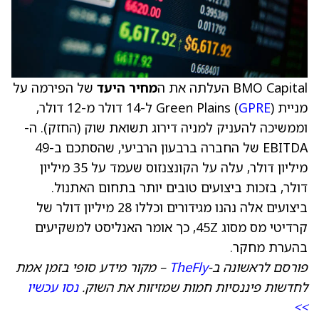
BMO Capital העלתה את ה
מחיר היעד
של הפירמה על
מניית Green Plains (
GPRE
) ל-14 דולר מ-12 דולר,
וממשיכה להעניק למניה דירוג תשואת שוק (החזק). ה-
EBITDA של החברה ברבעון הרביעי, שהסתכם ב-49
מיליון דולר, עלה על הקונצנזוס שעמד על 35 מיליון
דולר, בזכות ביצועים טובים יותר בתחום האתנול.
ביצועים אלה נהנו מגידורים וכללו 28 מיליון דולר של
קרדיטי מס מסוג 45Z, כך אומר האנליסט למשקיעים
בהערת מחקר.
פורסם לראשונה ב-
TheFly
– מקור מידע סופי בזמן אמת
לחדשות פיננסיות חמות שמזיזות את השוק.
נסו עכשיו
>>