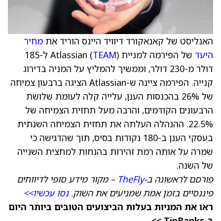
האנליסט של קאנאקורד דיוויד היינס הוריד את
מחיר
היעד
של הפירמה למניית Atlassian (
TEAM
) ל-185
דולר מ-230 דולר, וממשיך להמליץ על המניה בדירוג
קנייה. הפירמה ציינה ש-Atlassian הציגה ברבעון צמיחה
של 26% בהכנסות הענן, עלייה קלה לעומת שלושת
הרבעונים הקודמים, והרבה מעל תחזית הצמיחה של
22.5%. ההנהלה העלתה את תחזית הצמיחה השנתית
בעסקי הענן ב-180 נקודות בסיס, תוך שהדגישה כי
שמרה על אותה רמת זהירות בהנחות למחצית השנייה
של השנה.
פורסם לראשונה ב-
TheFly
– מקור מידע סופי לדיווחים
פיננסיים בזמן אמת שמניעים את השוק.
נסו עכשיו>>
ראו את המניות בעלות הביצועים הטובים ביותר היום
ב-TipRanks >>