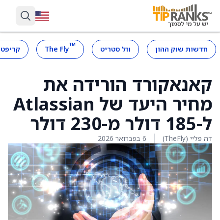
™
חדשות שוק ההון
וול סטריט
The Fly
קריפטו
קאנאקורד הורידה את
מחיר היעד של Atlassian
ל-185 דולר מ-230 דולר
דה פליי (TheFly)
6 בפברואר 2026