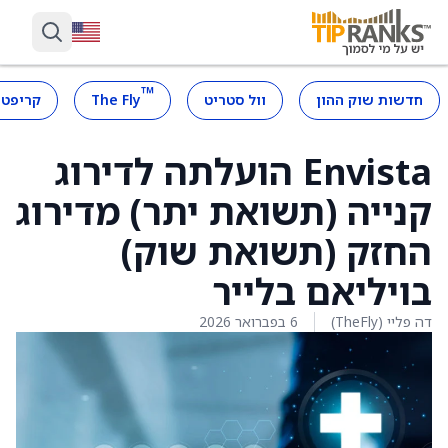
™
חדשות שוק ההון
וול סטריט
The Fly
קריפטו
Envista הועלתה לדירוג
קנייה (תשואת יתר) מדירוג
החזק (תשואת שוק)
בויליאם בלייר
דה פליי (TheFly)
6 בפברואר 2026