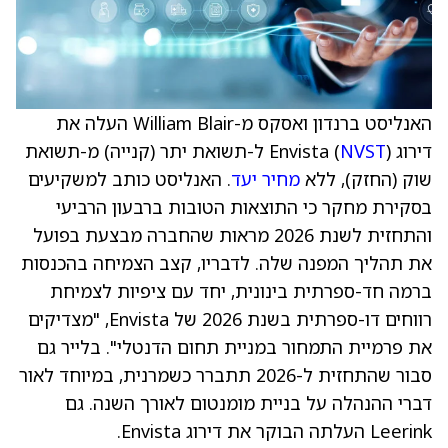
האנליסט ברנדון ואסקס מ-William Blair העלה את
דירוג Envista (
NVST
) ל-תשואת יתר (קנייה) מ-תשואת
שוק (החזק), ללא
מחיר יעד
. האנליסט כותב למשקיעים
בסקירת מחקר כי התוצאות הטובות ברבעון הרביעי
והתחזית לשנת 2026 מראות שהחברה מבצעת בפועל
את תהליך המפנה שלה. לדבריו, קצב הצמיחה בהכנסות
ברמה חד-ספרתית בינונית, יחד עם ציפיות לצמיחת
רווחים דו-ספרתית בשנת 2026 של Envista, "מצדיקים
את פרמיית התמחור במניית תחום הדנטלי". בלייר גם
סבור שהתחזית ל-2026 תתברר כשמרנית, במיוחד לאור
דברי ההנהלה על בניית מומנטום לאורך השנה. גם
Leerink העלתה הבוקר את דירוג Envista.