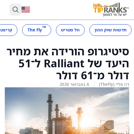
™
חדשות שוק ההון
וול סטריט
The Fly
קריפטו
סיטיגרופ הורידה את מחיר
היעד של Ralliant ל־51
דולר מ־61 דולר
דה פליי (TheFly)
6 בפברואר 2026