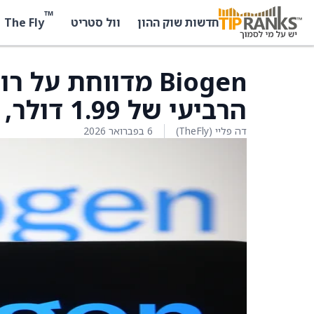
™
The Fly
חדשות שוק ההון
וול סטריט
Biogen מדווחת ע
הרביעי של 1.99 דולר, לעומת צפי של 1.63 דולר
דה פליי (TheFly)
6 בפברואר 2026