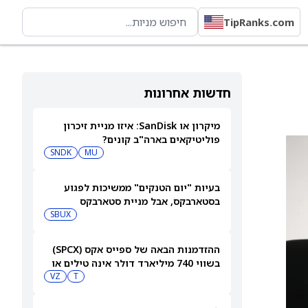
TipRanks.com
חדשות אחרונות
מיקרון או SanDisk: איזו מניית זיכרון
פוליטיקאים בארה"ב קונים?
SNDK
MU
בעיות "יום הטנקים" ממשיכות לפגוע
בסטארבקס, אבל מניית סטארבקס
(NASDAQ:SBUX) עולה בכל זאת
SBUX
ההזדמנות הבאה של ספייס אקס (SPCX)
בשווי 740 מיליארד דולר אינה טילים או
בינה מלאכותית
T
VZ