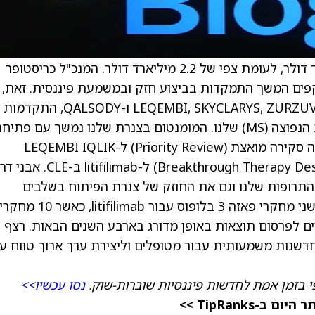
מדווחת על הכנסות רבעון רביעי של 2.3 מיליארד דולר, לעומת צפי של 2.2 מיליארד דולר. המנכ"ל כריסטופר
 אמר: “הביצועים שלנו בשנת 2025 משקפים המשך התמקדות בביצוע חזק ובמשמעת פיננסית. זאת,
בהובלת הכנסות של כמעט מיליארד דולר מ-LEQEMBI, SKYCLARYS, ZURZUVAE ו-QALSODY, התקדמות
בצנרת המוצרים שלנו, והחוסן של תחום הטרשת הנפוצה (MS) שלנו. המומנטום בצנרת שלנו נמשך עם פתי
חזקה לשנת 2026, כאשר ה-FDA העניק לאחרונה סקירה מואצת (Priority Review) ל-LEQEMBI IQLIK
initiation ומעמד תרופת פריצת דרך (Breakthrough Therapy Designation) ל-litifilimab ב-E
 התרופות שלנו וגם את החוזק של צנרת הפיתוח בשלבים
המאוחרים. לקראת 2026, אנו מצפים לנתונים משני מחקרי פאזה 3 בלופוס עבור itifilimab
יים לפרסום תוצאות באופן מדורג בארבע השנים הבאות. רצף
לחדשנות משמעותית עבור מטופלים וליצירת ערך ארוך טווח ע
י בזמן אמת לחדשות פיננסיות שוברות-שוק.
נסו עכשיו>>
TipRanks >>