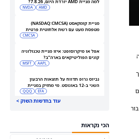
למה מניית AMD יורדת היום, 7.8.26?
NVDA
AMD
מניית קומקאסט (NASDAQ:CMCSA)
מטפסת מעט עם רשת אלחוטית פרטית
CMCSA
אפל או מיקרוסופט: איזו מניית טכנולוגיה
חה
קונים הפוליטיקאים בארה"ב?
MSFT
AAPL
CL. אבני דרך
נביוס גרופ תדווח על תוצאות הרבעון
השני ב-12 באוגוסט. מי מחזיק במניית
l, כאשר 10 מחקרים
QQQ
EFA
[NBIS]?
עוד בחדשות השוק >
למה מניות מיקרון טכנולוג'י ו-SanDisk
בור
ירדו היום — ומה וול סטריט מצפה
שיקרה בהמשך
MU
SNDK
הכי נקראות
ארצ'ר אבייישן תדווח על תוצאות הרבעון