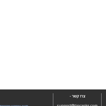
צרו קשר -
support@tipranks.com
תנאי שימוש
•
מדיניות