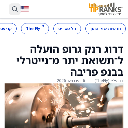
™
חדשות שוק ההון
וול סטריט
The Fly
קריפטו
דרוג רנק גרופ הועלה
ל־תשואת יתר מ־נייטרלי
בבנפ פריבה
דה פליי (TheFly)
6 בפברואר 2026