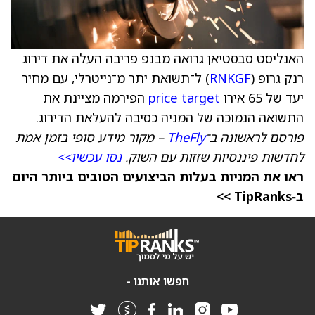
האנליסט סבסטיאן גרואה מבנפ פריבה העלה את דירוג
רנק גרופ (
RNKGF
) ל־תשואת יתר מ־נייטרלי, עם מחיר
יעד של 65 אירו
price target
הפירמה מציינת את
התשואה הנמוכה של המניה כסיבה להעלאת הדירוג.
פורסם לראשונה ב־
TheFly
– מקור מידע סופי בזמן אמת
לחדשות פיננסיות שזזות עם השוק.
נסו עכשיו>>
ראו את המניות בעלות הביצועים הטובים ביותר היום
ב‑TipRanks >>
חפשו אותנו -