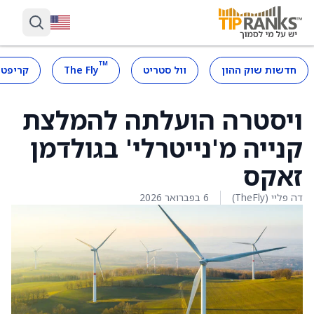
™
חדשות שוק ההון
וול סטריט
The Fly
קריפטו
ויסטרה הועלתה להמלצת
קנייה מ'נייטרלי' בגולדמן
זאקס
דה פליי (TheFly)
6 בפברואר 2026