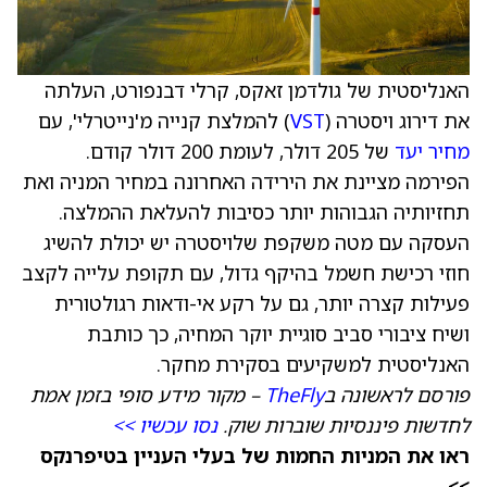
האנליסטית של גולדמן זאקס, קרלי דבנפורט, העלתה
את דירוג ויסטרה (
VST
) להמלצת קנייה מ'נייטרלי', עם
מחיר יעד
של 205 דולר, לעומת 200 דולר קודם.
הפירמה מציינת את הירידה האחרונה במחיר המניה ואת
תחזיותיה הגבוהות יותר כסיבות להעלאת ההמלצה.
העסקה עם מטה משקפת שלויסטרה יש יכולת להשיג
חוזי רכישת חשמל בהיקף גדול, עם תקופת עלייה לקצב
פעילות קצרה יותר, גם על רקע אי-ודאות רגולטורית
ושיח ציבורי סביב סוגיית יוקר המחיה, כך כותבת
האנליסטית למשקיעים בסקירת מחקר.
פורסם לראשונה ב
TheFly
– מקור מידע סופי בזמן אמת
לחדשות פיננסיות שוברות שוק.
נסו עכשיו >>
ראו את המניות החמות של בעלי העניין בטיפרנקס
>>