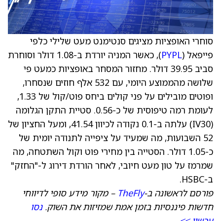
סוחרי האופציות מציגים סנטימנט מעט שלילי כלפי
פייפאל (
PYPL
), כאשר המניה יורדת ב-1.08 דולר וסוחרת
סביב 39.95 דולר. מחזור המסחר באופציות כמעט פי
שלושה מהממוצע היומי, עם 532 אלף חוזים שנסחרו,
ופוטים מובילים על פני קולים ביחס פוט/קול של 1.33,
לעומת רמה טיפוסית של כ-0.56. סטיית התקן הגלומה
(IV30) עלתה ב-0.1 נקודה לכיוון 41.54, ומעל החציון של
52 השבועות, מה שמעיד על ציפייה לתנודה יומית של
כ-1.05 דולר. הסטייה בין מחירי פוט וקול השתטחה, מה
שמרמז על טון מעט חיובי, לאחר הורדת דירוג ל-"החזק"
ב-HSBC.
פורסם לראשונה ב-
TheFly
– מקור מידע סופי לדיווחי
חדשות פיננסיות בזמן אמת שמזיזות את השוק.
נסו
עכשיו >>