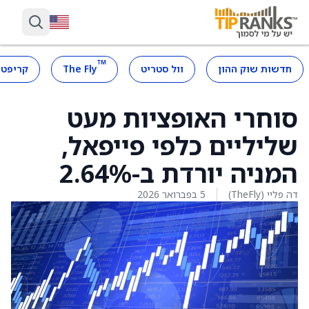
™
חדשות שוק ההון
וול סטריט
The Fly
קריפטו
סוחרי האופציות מעט
שליליים כלפי פייפאל,
המניה יורדת ב-2.64%
דה פליי (TheFly)
5 בפברואר 2026