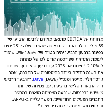
מדווחת על EBITDA מתואם מוקדם לרבעון הרביעי של
63 מיליון דולר. החברה גם צופה שהמדד שלה ל־28 ימים
בפיגור ברבעון הרביעי יהיה בטווח של 1.95%-2%, שיפור
לעומת התחזית שפורסמה קודם לכן של מתחת
ל-2.10%. “סיימנו את 2025 עם רבעון שיא נוסף, שחתם
את השנה החזקה ביותר בהיסטוריה של החברה,” אמר
ג'ייסון וילק, מייסד ומנכ"ל
Dave
(DAVE). “הרבעון הרביעי
היה הרבעון השלישי ברציפות עם צמיחה של יותר
מ-60% בהכנסות, שנבעה מצמיחה מואצת במספר
החברים הפעילים החודשיים, המשך עלייה ב-ARPU,
וביקוש חזק ומתמשך למוצרים שלנו.”