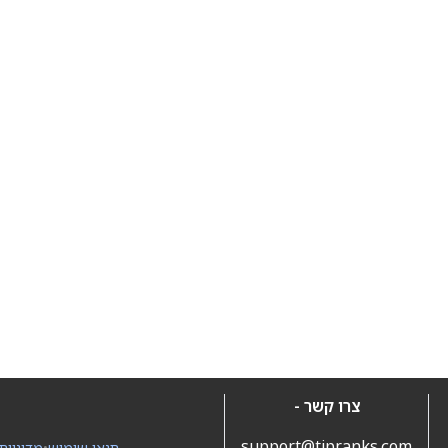
צרו קשר -
support@tipranks.com
תנאי שימוש
•
מדיניות