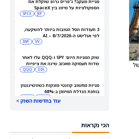
מניית מעקב? ג'פריס גרופ שוקלת את
הספקולציות על מיזוג בין SpaceX
לטסלה
JEF
SPCX
3 תעודות הסל הטובות ביותר להשקעה,
לפי אנליסט ה-AI – 8/7/2026
IWF
VV
שוק המניות היום: SPY ו-QQQ עלו לאחר
שדוח תעסוקה מאכזב שינה את ציפיות
רות של 1%-3%. היא צופה לשנת 2026 הוצאות הון (CapEx) של
הריבית
DIA
QQQ
מניות מחשוב קוונטי מזנקות כשוושינגטון
בוחנת הגדלת המימון ב-68%
QBTS
IONQ
עוד בחדשות השוק >
המניות המובילות בעליות במדד S&P 500
היום, 7.8.26
הכי נקראות
QQQ
DIA