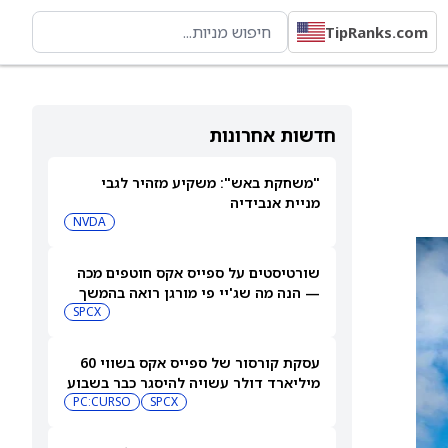
TipRanks.com
חדשות אחרונות
"משחקת באש": משקיע מזהיר לגבי
מניית אנבידיה
NVDA
שורטיסטים על ספייס אקס חוטפים מכה
— הנה מה שג'יי פי מורגן רואה בהמשך
SPCX
עסקת קורסור של ספייס אקס בשווי 60
מיליארד דולר עשויה להיסגר כבר בשבוע
הבא… אבל המותג Cursor עלול להיעלם
SPCX
PC:CURSO