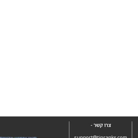
צרו קשר -
support@tipranks.com
תנאי שימוש
•
מדיניות