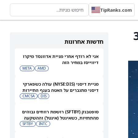
TipRanks.com
דולר מ-375
חדשות אחרונות
אני לא רודף אחרי מניית אדוונסד מיקרו
דיווייסז במחיר הזה
META
AMD
מניית דיסני (NYSE:DIS) עולה כשפארקי
דיסני מתגברים על האטה בענף התיירות
CMCSA
DIS
סופטבנק (SFTBY) רושמת רווחים גבוהים
מהתחזיות, כשאינטל (אינטל) וההשקעה
ב-ByteDance משתלמות מאוד
INTC
SFTBY