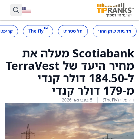
™
חדשות שוק ההון
וול סטריט
The Fly
קריפטו
Scotiabank מעלה את
מחיר היעד של TerraVest
ל-184.50 דולר קנדי
מ-179 דולר קנדי
דה פליי (TheFly)
5 בפברואר 2026