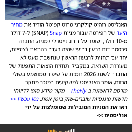
האנליסט רוהיט קולקרני מרוט קפיטל הוריד את
מחיר
היעד
של הפירמה עבור מניית
Snap
‏(SNAP) ל-7 דולר
מ-10 דולר, ושומר על דירוג נייטרלי למניה. החברה
פרסמה דוח רבעון רביעי שהיה בערך בהתאם לציפיות,
יחד עם תחזית לרבעון הראשון שנחשבת מעט לא
מעוררת השראה. במקביל, תחזית הוצאות התפעול של
החברה לשנת 2026 רומזת על שיפור ממושמע בשולי
הרווח, אומר האנליסט למשקיעים במזכר מחקר.
פורסם לראשונה ב-
TheFly
– מקור מידע סופי לדיווחי
חדשות פיננסיות שוברים-שוק בזמן אמת.
נסו עכשיו >>
ראו את המניות המובילות שמומלצות על ידי
אנליסטים >>