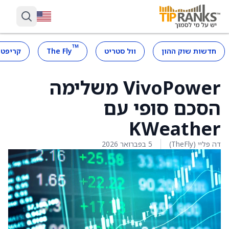
™
חדשות שוק ההון
וול סטריט
The Fly
קריפטו
VivoPower משלימה
הסכם סופי עם
KWeather
דה פליי (TheFly)
5 בפברואר 2026