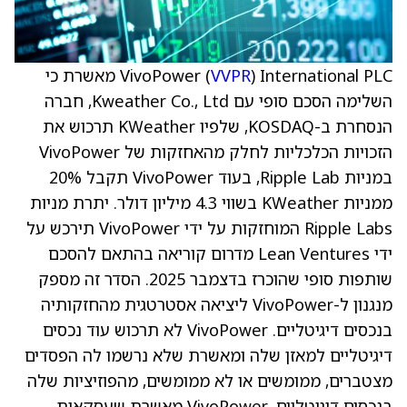
VVPR
VivoPower (
) International PLC מאשרת כי
השלימה הסכם סופי עם Kweather Co., Ltd, חברה
הנסחרת ב-KOSDAQ, שלפיו KWeather תרכוש את
הזכויות הכלכליות לחלק מהאחזקות של VivoPower
במניות Ripple Lab, בעוד VivoPower תקבל 20%
ממניות KWeather בשווי 4.3 מיליון דולר. יתרת מניות
Ripple Labs המוחזקות על ידי VivoPower תירכש על
ידי Lean Ventures מדרום קוריאה בהתאם להסכם
שותפות סופי שהוכרז בדצמבר 2025. הסדר זה מספק
מנגנון ל-VivoPower ליציאה אסטרטגית מהחזקותיה
בנכסים דיגיטליים. VivoPower לא תרכוש עוד נכסים
דיגיטליים למאזן שלה ומאשרת שלא נרשמו לה הפסדים
מצטברים, ממומשים או לא ממומשים, מהפוזיציות שלה
בנכסים דיגיטליים. VivoPower מאשרת שעסקאות