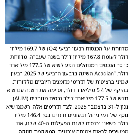
מדווחת על הכנסות רבעון רביעי (Q4) של 169.7 מיליון
דולר לעומת 167.8 מיליון דולר בשנה שעברה. מדווחת
כי סך הנכסים המנוהלים הגיע לשיא של 177.5 מיליארד
דולר. “Acadian השיגה ברבעון הרביעי של 2025 רבעון
שמיני ברציפות של תזרימי מזומנים חיוביים מלקוחות,
בהיקף של 5.4 מיליארד דולר, וסיימה את השנה עם שיא
חדש של 177.5 מיליארד דולר נכסים מנוהלים (AUM)
נכון ל-31 בדצמבר 2025. לצד תזרימים אלה, רשמנו שיא
נוסף של דמי ניהול רבעוניים חוזרים בסך 146.4 מיליון
דולר. כשאנו נכנסים לשנת הפעילות ה-40 שלנו, אנו
ממשיכים לראות צמיחה אורגנית, המשקפת חוזקה