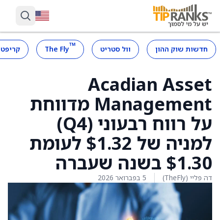
™
חדשות שוק ההון
וול סטריט
The Fly
קריפטו
Acadian Asset
Management מדווחת
על רווח רבעוני (Q4)
למניה של $1.32 לעומת
$1.30 בשנה שעברה
דה פליי (TheFly)
5 בפברואר 2026