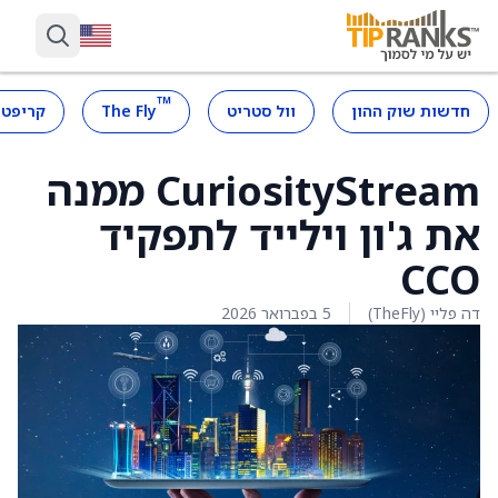
™
חדשות שוק ההון
וול סטריט
The Fly
קריפטו
CuriosityStream ממנה
את ג'ון וילייד לתפקיד
CCO
דה פליי (TheFly)
5 בפברואר 2026