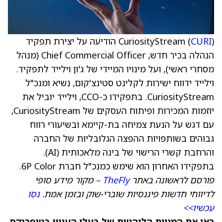
CURI
CuriosityStream (
) הודיעה על יצירת תפקיד
הנהלה בכיר חדש, Chief Commercial Officer (מנהל
מסחרי ראשי), ועל מינויו המיידי של ג'ון וילייד לתפקיד.
וילייד ידווח ישירות לקלינט סטינצ'קום, נשיא ומנכ"ל
CuriosityStream. בתפקידו כ-CCO, וילייד יוביל את
יוזמות המכירות ופיתוח העסקים של CuriosityStream,
עם דגש על הנעת צמיחה בת-קיימא ובשיעורי רווח
גבוהים בשותפויות ההפצה הגלובליות של החברה
והרחבת קשרי הרישוי של בינה מלאכותית (AI).
בתפקידו האחרון הוא שימש כמנכ"ל חברת 6P Color.
פורסם לראשונה באתר
TheFly
– מקור מידע סופי
לדיווחי חדשות פיננסיות שוברי-שוק ובזמן אמת.
נסו
עכשיו>>
ראו את המניות הלוהטות של בעלי העניין בטיפרנקס