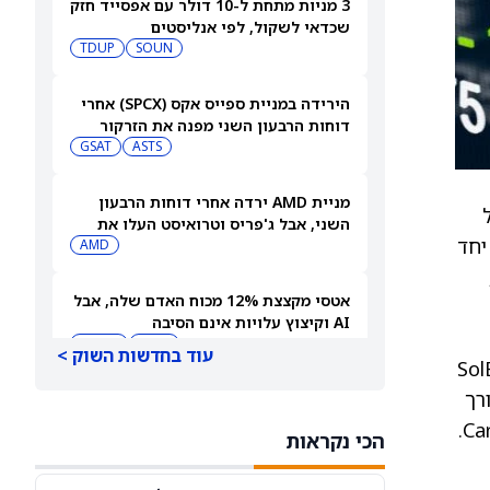
3 מניות מתחת ל-10 דולר עם אפסייד חזק
שכדאי לשקול, לפי אנליסטים
TDUP
SOUN
הירידה במניית ספייס אקס (SPCX) אחרי
דוחות הרבעון השני מפנה את הזרקור
ASTS
לקרנות סל חלל עם חשיפה גבוהה
GSAT
מניית AMD ירדה אחרי דוחות הרבעון
השני, אבל ג'פריס וטרואיסט העלו את
ונים יחד
מחירי היעד. הנה הסיבה
AMD
אטסי מקצצת 12% מכוח האדם שלה, אבל
AI וקיצוץ עלויות אינם הסיבה
AMZN
WMT
עוד בחדשות השוק >
ת האנרגיה בסוללות SolBank 3.0
אורך
"שאפתנות מגיעה עם מחיר", מזהיר
אנליסט וולס פרגו לאחר שהוריד את
הכי נקראות
NVDA
מחיר היעד למניית אנבידיה (אנבידיה)
SPCX