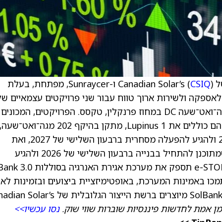
CSIQ
) ו-Sunraycer, מפתחת, בעלת
לאספקה ולשירות ארוך טווח עבור שני פרויקטים עצמאיים של
אגירת אנרגיה בסוללות, בהיקף כולל של 503 מגה־ואט־שעה DC במחוז פרנקלין, טקסס. הפרויקטים, המכ
פרויקטי Lupinus, מפותחים על ידי Sunraycer. הם כוללים את Lupinus 1, מתקן בהיקף 202 מגה־ואט־שעה,
שאמור להתחיל בבנייה ברבעון הראשון של 2027 ולהגיע להפעלה מסחרית ברבעון השלישי של 2027, ואת
Lupinus 2, מתקן בהיקף 301 מגה־ואט־שעה, שמתוכנן להתחיל בבנייה ברבעון השלישי של 2026 ולהגיע
להפעלה מסחרית ברבעון השני של 2027. e-STORAGE תספק את מערכת אגיר
 ארוכי טווח למשך 10 שנים, שיתמכו באמינות המערכת, באופטימיזציית ביצועים ובזמינות ל
מן אמת לחדשות פיננסיות שוברות שווי שוק.
נסו עכשיו>>