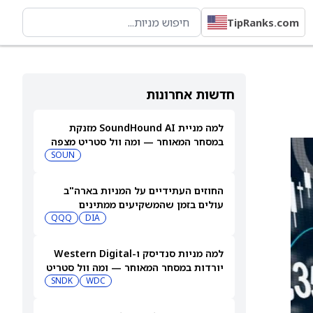
TipRanks.com
חדשות אחרונות
למה מניית SoundHound AI מזנקת
במסחר המאוחר — ומה וול סטריט מצפה
שיקרה בהמשך
SOUN
החוזים העתידיים על המניות בארה"ב
עולים בזמן שהמשקיעים ממתינים
לדוחות נוספים
DIA
QQQ
למה מניות סנדיסק ו-Western Digital
יורדות במסחר המאוחר — ומה וול סטריט
צופה בהמשך
WDC
SNDK