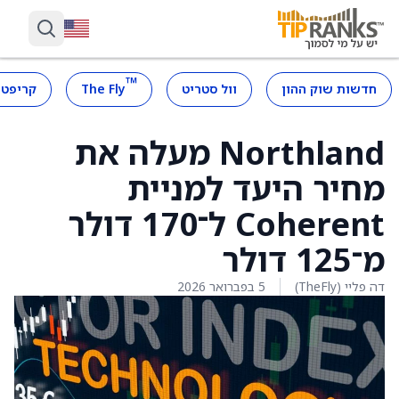
™
חדשות שוק ההון
וול סטריט
The Fly
קריפטו
Northland מעלה את
מחיר היעד למניית
Coherent ל־170 דולר
מ־125 דולר
דה פליי (TheFly)
5 בפברואר 2026