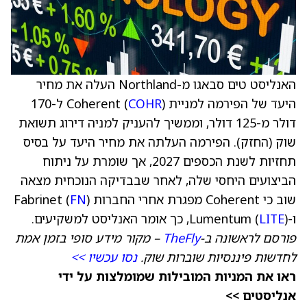
האנליסט טים סבאגו מ-Northland העלה את מחיר
היעד של הפירמה למניית Coherent (
COHR
) ל-170
דולר מ-125 דולר, וממשיך להעניק למניה דירוג תשואת
שוק (החזק). הפירמה העלתה את מחיר היעד על בסיס
תחזיות לשנת הכספים 2027, אך שומרת על ניתוח
הביצועים היחסי שלה, לאחר שבבדיקה הנוכחית מצאה
שוב כי Coherent מפגרת אחרי החברות Fabrinet (
)
FN
ו-Lumentum (
), כך אומר האנליסט למשקיעים.
LITE
פורסם לראשונה ב-
TheFly
– מקור מידע סופי בזמן אמת
לחדשות פיננסיות שוברות שוק.
נסו עכשיו >>
ראו את המניות המובילות שמומלצות על ידי
אנליסטים >>