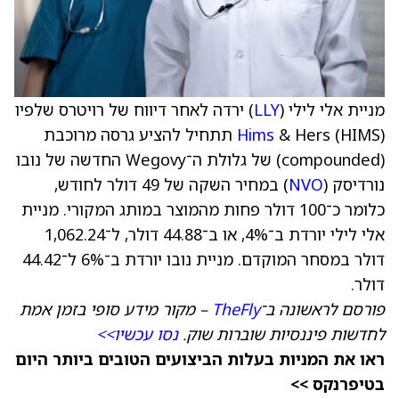
מניית אלי לילי (
LLY
) ירדה לאחר דיווח של רויטרס שלפיו
Hims
& Hers (HIMS) תתחיל להציע גרסה מרוכבת
(compounded) של גלולת ה־Wegovy החדשה של נובו
נורדיסק (
NVO
) במחיר השקה של 49 דולר לחודש,
כלומר כ־100 דולר פחות מהמוצר במותג המקורי. מניית
אלי לילי יורדת ב־4%, או ב־44.88 דולר, ל־1,062.24
דולר במסחר המוקדם. מניית נובו יורדת ב־6% ל־44.42
דולר.
פורסם לראשונה ב־
TheFly
– מקור מידע סופי בזמן אמת
לחדשות פיננסיות שוברות שוק.
נסו עכשיו>>
ראו את המניות בעלות הביצועים הטובים ביותר היום
בטיפרנקס >>